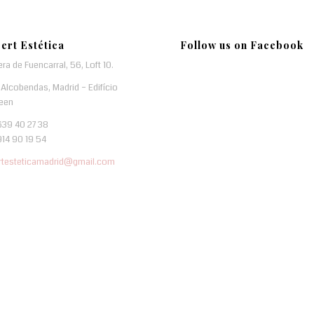
ert Estética
Follow us on Facebook
era de Fuencarral, 56, Loft 10.
Alcobendas, Madrid – Edifício
een
639 40 27 38
914 90 19 54
rtesteticamadrid@gmail.com