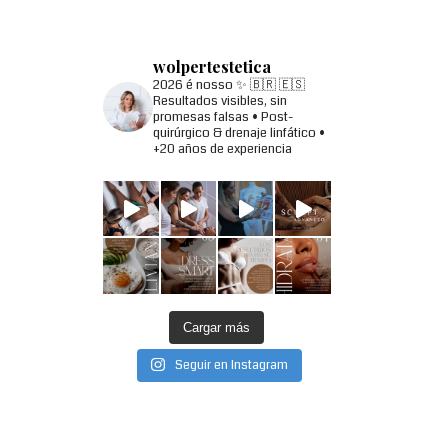
wolpertestetica
2026 é nosso ✨
🇧🇷 🇪🇸
Resultados visibles, sin
promesas falsas
• Post-
quirúrgico & drenaje linfático
•
+20 años de experiencia
Cargar más
Seguir en Instagram