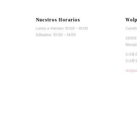
Nuestros Horarios
Wolp
Lunes a Viernes: 10:00 – 19:00
Carret
Sábados: 10:00 – 14:00
28108 
Neogr
(+34) 
(+34) 
wolpe