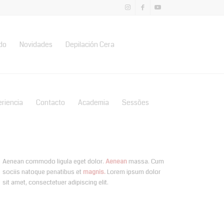
do
Novidades
Depilación Cera
eriencia
Contacto
Academia
Sessões
Aenean commodo ligula eget dolor.
Aenean
massa. Cum
sociis natoque penatibus et
magnis.
Lorem ipsum dolor
sit amet, consectetuer adipiscing elit.