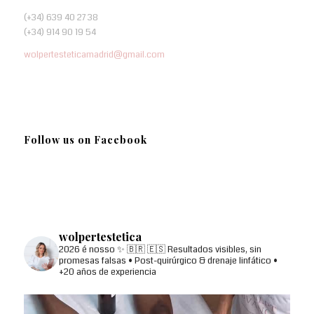
(+34) 639 40 27 38
(+34) 914 90 19 54
wolpertesteticamadrid@gmail.com
Follow us on Facebook
wolpertestetica
2026 é nosso ✨
🇧🇷 🇪🇸
Resultados visibles, sin
promesas falsas
• Post-quirúrgico & drenaje linfático
•
+20 años de experiencia