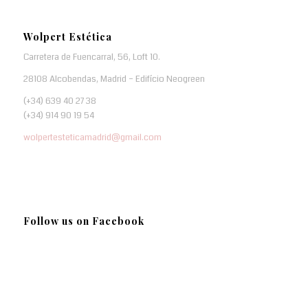
Wolpert Estética
Carretera de Fuencarral, 56, Loft 10.
28108 Alcobendas, Madrid – Edifício Neogreen
(+34) 639 40 27 38
(+34) 914 90 19 54
wolpertesteticamadrid@gmail.com
Follow us on Facebook