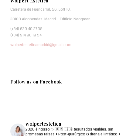
Wolpert Estética
Carretera de Fuencarral, 56, Loft 10.
28108 Alcobendas, Madrid – Edifício Neogreen
(+34) 639 40 27 38
(+34) 914 90 19 54
wolpertesteticamadrid@gmail.com
Follow us on Facebook
wolpertestetica
2026 é nosso ✨
🇧🇷 🇪🇸
Resultados visibles, sin
promesas falsas
• Post-quirúrgico & drenaje linfático
•