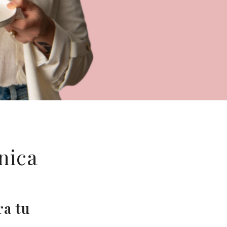
ínica
ra tu