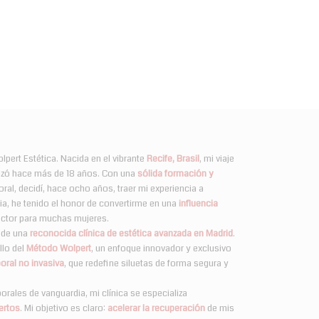
olpert Estética. Nacida en el vibrante
Recife, Brasil
, mi viaje
nzó hace más de 18 años. Con una
sólida formación y
poral, decidí, hace ocho años, traer mi experiencia a
ria, he tenido el honor de convertirme en una
influencia
sector para muchas mujeres.
a de una
reconocida clínica de estética avanzada en Madrid
.
llo del
Método Wolpert
, un enfoque innovador y exclusivo
oral no invasiva
, que redefine siluetas de forma segura y
rales de vanguardia, mi clínica se especializa
ertos
. Mi objetivo es claro:
acelerar la recuperación
de mis