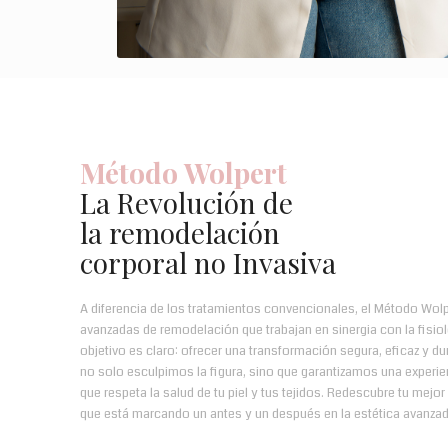
Método Wolpert
La Revolución de
la remodelación
corporal no Invasiva
A diferencia de los tratamientos convencionales, el Método Wol
avanzadas de remodelación que trabajan en sinergia con la fisio
objetivo es claro: ofrecer una transformación segura, eficaz y d
no solo esculpimos la figura, sino que garantizamos una experien
que respeta la salud de tu piel y tus tejidos. Redescubre tu mejor
que está marcando un antes y un después en la estética avanzad