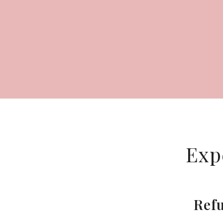
Expe
Refu