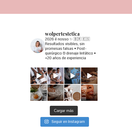
wolpertestetica
2026 é nosso ✨
🇧🇷 🇪🇸
Resultados visibles, sin
promesas falsas
• Post-
quirúrgico & drenaje linfático
•
+20 años de experiencia
Cargar más
Seguir en Instagram