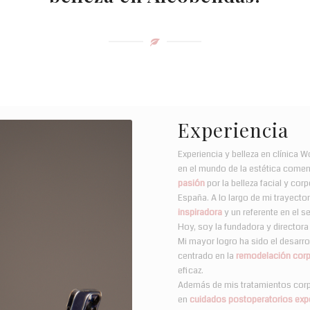
Experiencia
Experiencia y belleza en clínica W
en el mundo de la estética come
pasión
por la belleza facial y cor
España. A lo largo de mi trayecto
inspiradora
y un referente en el 
Hoy, soy la fundadora y director
Mi mayor logro ha sido el desarro
centrado en la
remodelación corp
eficaz.
Además de mis tratamientos corpo
en
cuidados postoperatorios exp