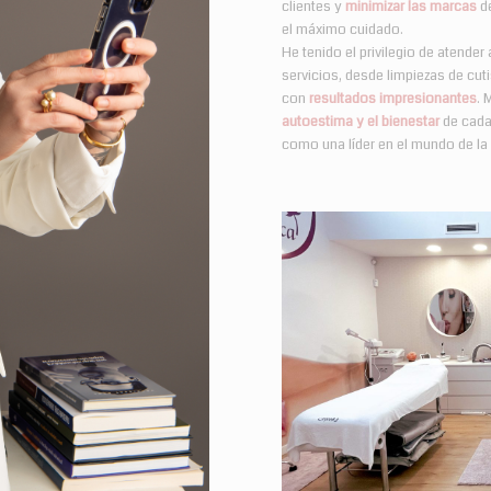
clientes y
minimizar las marcas
de
el máximo cuidado.
He tenido el privilegio de atende
servicios, desde limpiezas de cut
con
resultados impresionantes
. 
autoestima y el bienestar
de cada
como una líder en el mundo de la