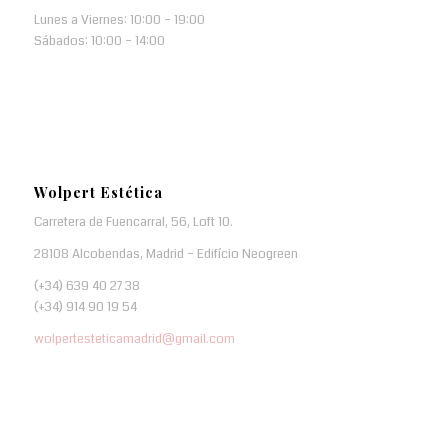
Lunes a Viernes: 10:00 – 19:00
Sábados: 10:00 – 14:00
Wolpert Estética
Carretera de Fuencarral, 56, Loft 10.
28108 Alcobendas, Madrid – Edifício Neogreen
(+34) 639 40 27 38
(+34) 914 90 19 54
wolpertesteticamadrid@gmail.com