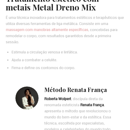
metais Metal Dreno Mix
É uma técnica inovadora para tratamentos estéticos e terapêuticos que
utiliza diversas ferramentas de liga metálica. Consiste em uma
massagem com manobras altamente específicas
, concebidas para
remodelar o corpo, com resultados garantidos desde a primeira
sessão.
Estimula a circulação venosa e linfática.
Ajuda a combater a celulite.
Firma e define os contornos do corpo.
Método Renata França
Roberta Wolpert
, discípula direta da
renomada esteticista
Renata França
,
apresenta o método que revolucionou o
mundo do bem-estar e da estética. Essa
técnica, escolhida por especialistas,
modelos e celebridades do mundo todo,