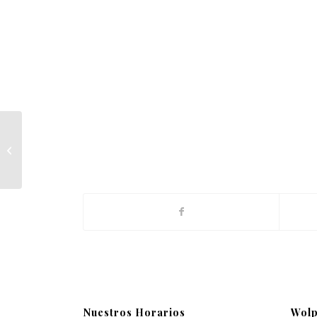
MacBook Air & Juice
Nuestros Horarios
Wolp